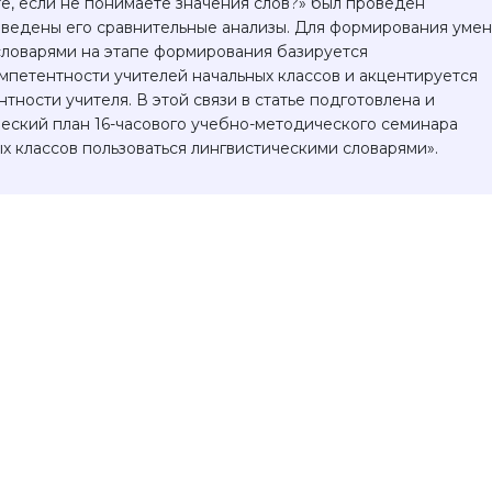
е, если не понимаете значения слов?» был проведен
ведены его сравнительные анализы. Для формирования уме
словарями на этапе формирования базируется
петентности учителей начальных классов и акцентируется
ности учителя. В этой связи в статье подготовлена и
еский план 16-часового учебно-методического семинара
 классов пользоваться лингвистическими словарями».