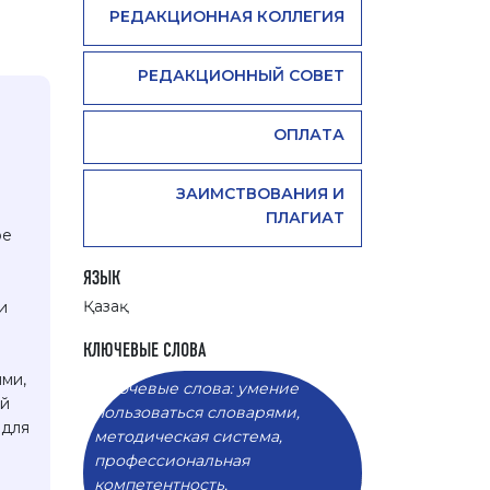
РЕДАКЦИОННАЯ КОЛЛЕГИЯ
РЕДАКЦИОННЫЙ СОВЕТ
ОПЛАТА
ЗАИМСТВОВАНИЯ И
ПЛАГИАТ
ое
ЯЗЫК
Қазақ
и
КЛЮЧЕВЫЕ СЛОВА
ми,
Ключевые слова: умение
ий
пользоваться словарями,
 для
методическая система,
профессиональная
компетентность,