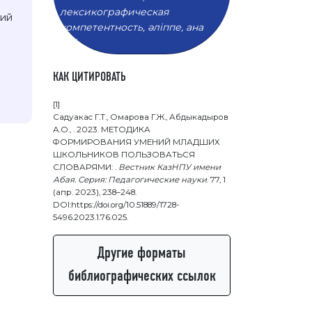
лексикографическая
ний
компетентность, әліппе, ана
тілі.
КАК ЦИТИРОВАТЬ
[1]
Садуакас Г.Т., Омарова Г.Ж., Абдыкадыров
А.О., . 2023. МЕТОДИКА
ФОРМИРОВАНИЯ УМЕНИЙ МЛАДШИХ
ШКОЛЬНИКОВ ПОЛЬЗОВАТЬСЯ
СЛОВАРЯМИ: .
Вестник КазНПУ имени
Абая. Серия: Педагогические науки
. 77, 1
(апр. 2023), 238–248.
DOI:https://doi.org/10.51889/1728-
5496.2023.1.76.025.
Другие форматы
библиографических ссылок