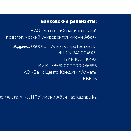
Банковские реквизиты:
НАО «Казахский национальный
педагогический университет имени Абая»
Адрес:
050010, г.Алматы, пр.Достык, 13
БИН 031240004969
БИК KCJBKZKX
ИИК 178560000000086696
АО «Банк Центр Кредит» г.Алматы
КБЕ 16
во «Ұлағат» КазНПУ имени Абая -
sp.kaznpu.kz