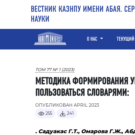
Перейти к основному контенту
Перейти к главному меню навигации
Перейти к нижнему колонтитулу сайта
ВЕСТНИК КАЗНПУ ИМЕНИ АБАЯ. СЕ
НАУКИ
О НАС
ТЕКУЩИЙ
ТОМ 77 № 1 (2023)
МЕТОДИКА ФОРМИРОВАНИЯ 
ПОЛЬЗОВАТЬСЯ СЛОВАРЯМИ:
ОПУБЛИКОВАН APRIL 2023
255
241
. Садуакас Г.Т., Омарова Г.Ж., А