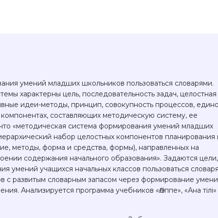
вания умений младших школьников пользоваться словарями.
темы характерны цель, последовательность задач, целостная
тивные идеи-методы, принцип, совокупность процессов, един
о компонентах, составляющих методическую систему, ее
, что «методическая система формирования умений младших
 иерархический набор целостных компонентов планирования 
е, методы, форма и средства, формы), направленных на
оении содержания начального образования». Задаются цели,
я умений учащихся начальных классов пользоваться словаря
ов с развитым словарным запасом через формирование умен
ния. Анализируется программа учебников «Әліппе», «Ана тілі»