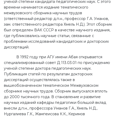
ученой степени кандидата педагогических наук. С этого
времени начинается издание тематического
межвузовского сборника научных трудов
(ответственный редактор д.п.н., профессор Г.А. Уманов,
зам. ответственного редактора Хмель Н.Д.). Этот сборник
был определен ВАК СССР в качестве научного издания,
где публиковались научные статьи, связанные с
проблемами исследований кандидатских и докторских
диссертаций.
В 1992 году при АГУ имени Абая открывается
специализированный совет Д 113.03.01 по присуждению
ученой степени доктора педагогических наук.
Публикация статей по результатам докторских
диссертаций осуществлялась также в
вышеобозначенном тематическом Межвузовском
сборнике научных трудов. Сборник выпускался вплоть
до 2000 тысячного года. В становление и развитие
научных изданий кафедры педагогики большой вклад
внесли д.п.н., профессора Уманов Г.А., Хмель Н.Д.,
Нургалиева Г.К., Жампеисова К.К., Керимов