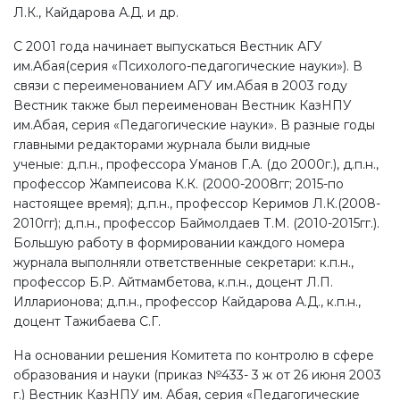
Л.К., Кайдарова А.Д. и др.
С 2001 года начинает выпускаться Вестник АГУ
им.Абая(серия «Психолого-педагогические науки»). В
связи с переименованием АГУ им.Абая в 2003 году
Вестник также был переименован Вестник КазНПУ
им.Абая, серия «Педагогические науки». В разные годы
главными редакторами журнала были видные
ученые: д.п.н., профессора Уманов Г.А. (до 2000г.), д.п.н.,
профессор Жампеисова К.К. (2000-2008гг; 2015-по
настоящее время); д.п.н., профессор Керимов Л.К.(2008-
2010гг); д.п.н., профессор Баймолдаев Т.М. (2010-2015гг.).
Большую работу в формировании каждого номера
журнала выполняли ответственные секретари: к.п.н.,
профессор Б.Р. Айтмамбетова, к.п.н., доцент Л.П.
Илларионова; д.п.н., профессор Кайдарова А.Д., к.п.н.,
доцент Тажибаева С.Г.
На основании решения Комитета по контролю в сфере
образования и науки (приказ №433- 3 ж от 26 июня 2003
г.) Вестник КазНПУ им. Абая, серия «Педагогические