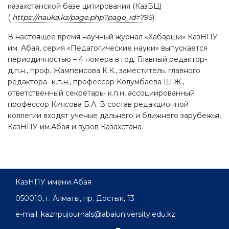
казахстанской базе цитирования (КазБЦ)
(
https://nauka.kz/page.php?page_id=795
).
В настоящее время научный журнал «Хабарши» КазНПУ
им. Абая, серия «Педагогические науки» выпускается
периодичностью – 4 номера в год. Главный редактор-
д.п.н., проф. Жампеисова К.К., заместитель. главного
редактора- к.п.н., профессор Колумбаева Ш.Ж.,
ответственный секретарь- к.п.н, ассоциированный
профессор Киясова Б.А. В состав редакционной
коллегии входят ученые дальнего и ближнего зарубежья,
КазНПУ им.Абая и вузов Казахстана.
КазНПУ имени Абая
050010, г. Алматы, пр. Достык, 13
e-mail: kaznpujournals@abaiuniversity.edu.kz