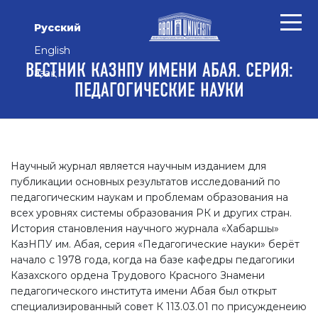
Перейти к основному контенту
Перейти к главному меню навигации
Перейти к нижнему колонтитулу сайта
Русский
English
ВЕСТНИК КАЗНПУ ИМЕНИ АБАЯ. СЕРИЯ:
Қазақ
ПЕДАГОГИЧЕСКИЕ НАУКИ
Научный журнал является научным изданием для
публикации основных результатов исследований по
педагогическим наукам и проблемам образования на
всех уровнях системы образования РК и других стран.
История становления научного журнала «Хабаршы»
КазНПУ им. Абая, серия «Педагогические науки» берёт
начало с 1978 года, когда на базе кафедры педагогики
Казахского ордена Трудового Красного Знамени
педагогического института имени Абая был открыт
специализированный совет К 113.03.01 по присужденеию