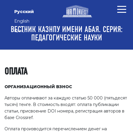
Перейти к основному контенту
Перейти к главному меню навигации
Перейти к нижнему колонтитулу сайта
Русский
English
ВЕСТНИК КАЗНПУ ИМЕНИ АБАЯ. СЕРИЯ:
Қазақ
ПЕДАГОГИЧЕСКИЕ НАУКИ
ОПЛАТА
ОРГАНИЗАЦИОННЫЙ ВЗНОС
Авторы оплачивают за каждую статью 50 000 (пятьдесят
тысяч) тенге. В стоимость входят: оплата публикации
статьи, присвоение DOI номера, регистрация авторов в
базе Crossref.
Оплата производится перечислением денег на