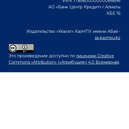
ИИК 178560000000086696
АО «Банк Центр Кредит» г.Алматы
КБЕ 16
Издательство «Ұлағат» КазНПУ имени Абая -
sp.kaznpu.kz
Это произведение доступно по
лицензии Creative
Commons «Attribution» («Атрибуция») 4.0 Всемирная
.