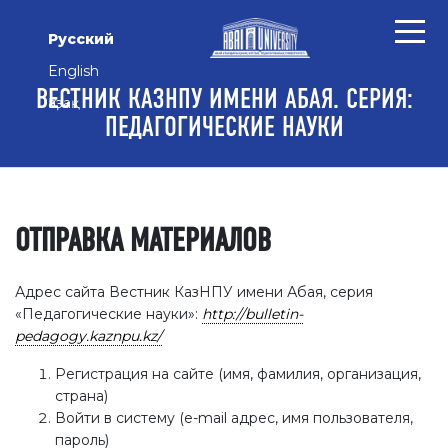
Перейти к основному контенту
Перейти к главному меню навигации
Перейти к нижнему колонтитулу сайта
Русский
English
ВЕСТНИК КАЗНПУ ИМЕНИ АБАЯ. СЕРИЯ:
Қазақ
ПЕДАГОГИЧЕСКИЕ НАУКИ
ОТПРАВКА МАТЕРИАЛОВ
Адрес сайта Вестник КазНПУ имени Абая, серия
«Педагогические науки»:
http://bulletin-
pedagogy.kaznpu.kz/
Регистрация на сайте (имя, фамилия, организация,
страна)
Войти в систему (е-mail адрес, имя пользователя,
пароль)