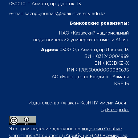
050010, г. Алматы, пр. Достык, 13
e-mail: kaznpujournals@abaiuniversity.edu.kz
Банковские реквизиты:
НАО «Казахский национальный
педагогический университет имени Абая»
Адрес:
050010, г.Алматы, пр.Достык, 13
БИН 031240004969
БИК KCJBKZKX
ИИК 178560000000086696
АО «Банк Центр Кредит» г.Алматы
КБЕ 16
Издательство «Ұлағат» КазНПУ имени Абая -
sp.kaznpu.kz
Это произведение доступно по
лицензии Creative
Commons «Attribution» («Атрибуция») 4.0 Всемирная
.