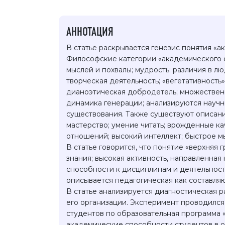
АННОТАЦИЯ
В статье раскрывается генезис понятия «а
Философские категории «академического о
мыслей и похвалы; мудрость; различия в л
творческая деятельность; «вегетативность
дианоэтическая добродетель; множественн
динамика генерации; анализируются науч
существования. Также существуют описани
мастерство; умение читать; врожденные к
отношений; высокий интеллект; быстрое мы
В статье говорится, что понятие «верхняя 
знания; высокая активность, направленна
способности к дисциплинам и деятельнос
описывается педагогическая как составл
В статье анализируется диагностическая р
его организации. Эксперимент проводился
студентов по образовательная программа 
академические способности студентов в о