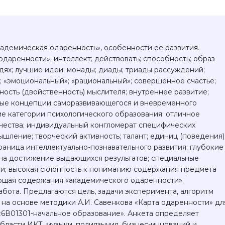
кадемическая одаренность», особенности ее развития.
даренности»: интеллект; действовать; способность; образ
юдях; лучшие идеи; монады; диады; триады рассуждений;
»; «эмоциональный»; «рациональный»; совершенное счастье;
ость (двойственность) мыслителя; внутреннее развитие;
ные концепции саморазвивающегося и вневременного
е категории психологического образования: отличное
ачества; индивидуальный конгломерат специфических
шление; творческий активность; талант; единиц (поведения)
граница интеллектуально-познавательного развития; глубокие
я на достижение выдающихся результатов; специальные
ти; высокая склонность к пониманию содержания предмета
яющая содержания «академического одаренности».
абота. Предлагаются цель, задачи эксперимента, алгоритм
 на основе методики А.И. Савенкова «Карта одаренности» дл
«6В01301-начальное образование». Анкета определяет
бласти ИКТ, музыки, полиязычия, бизнес-инноваций и