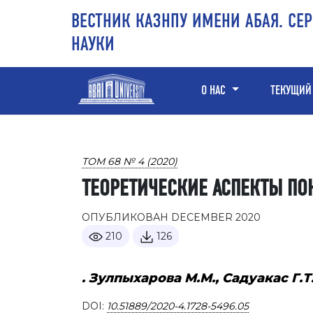
Перейти к основному контенту
Перейти к главному меню навигации
Перейти к нижнему колонтитулу сайта
ВЕСТНИК КАЗНПУ ИМЕНИ АБАЯ. СЕ
НАУКИ
О НАС
ТЕКУЩИЙ
ТОМ 68 № 4 (2020)
ТЕОРЕТИЧЕСКИЕ АСПЕКТЫ ПО
ОПУБЛИКОВАН DECEMBER 2020
210
126
. Зулпыхарова М.М., Садуакас Г.Т
DOI:
10.51889/2020-4.1728-5496.05