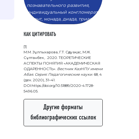
познавательного развития,
индивидуальный конгломерат,
талант, монада, диада, триада.
КАК ЦИТИРОВАТЬ
[1]
М.М. Зұлпыхарова, Г.Т. Сәдуақас, М.Ж.
Сұлтанбек, . 2020. ТЕОРЕТИЧЕСКИЕ
АСПЕКТЫ ПОНЯТИЯ «АКАДЕМИЧЕСКАЯ
ОДАРЕННОСТЬ».
Вестник КазНПУ имени
Абая. Серия: Педагогические науки
. 68, 4
(дек. 2020), 31–41.
DOI:https://doi.org/10.51889/2020-4.1728-
5496.05.
Другие форматы
библиографических ссылок