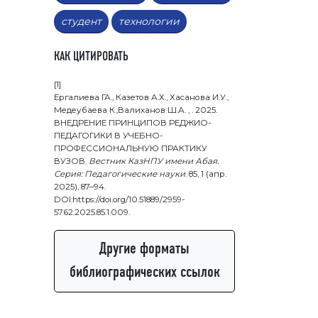
студент
технологии
КАК ЦИТИРОВАТЬ
[1]
Ергалиева ГА., Казетов А.Х., Хасанова И.У.,
Медеубаева К.,Валиханов Ш.А. , . 2025.
ВНЕДРЕНИЕ ПРИНЦИПОВ РЕДЖИО-
ПЕДАГОГИКИ В УЧЕБНО-
ПРОФЕССИОНАЛЬНУЮ ПРАКТИКУ
ВУЗОВ.
Вестник КазНПУ имени Абая.
Серия: Педагогические науки
. 85, 1 (апр.
2025), 87–94.
DOI:https://doi.org/10.51889/2959-
5762.2025.85.1.009.
Другие форматы
библиографических ссылок