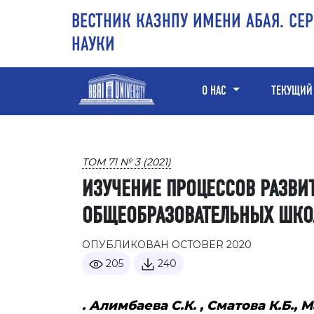
Перейти к основному контенту
Перейти к главному меню навигации
Перейти к нижнему колонтитулу сайта
ВЕСТНИК КАЗНПУ ИМЕНИ АБАЯ. СЕ
НАУКИ
О НАС
ТЕКУЩИЙ
ТОМ 71 № 3 (2021)
ИЗУЧЕНИЕ ПРОЦЕССОВ РАЗВИ
ОБЩЕОБРАЗОВАТЕЛЬНЫХ ШКОЛ
ОПУБЛИКОВАН OCTOBER 2020
205
240
. Алимбаева С.К. , Сматова К.Б., 