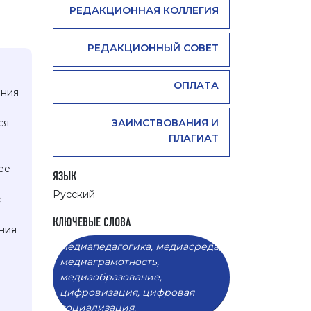
РЕДАКЦИОННАЯ КОЛЛЕГИЯ
РЕДАКЦИОННЫЙ СОВЕТ
ОПЛАТА
ания
ЗАИМСТВОВАНИЯ И
ся
ПЛАГИАТ
ее
ЯЗЫК
Русский
с
.
КЛЮЧЕВЫЕ СЛОВА
ния
медиапедагогика, медиасреда,
медиаграмотность,
медиаобразование,
е
цифровизация, цифровая
социализация.