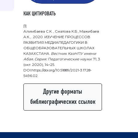
КАК ЦИТИРОВАТЬ
[1]
Алимбаева С.К. , Сматова К.Б., Мажибаев
А.К., . 2020. ИЗУЧЕНИЕ ПРОЦЕССОВ
РАЗВИТИЯ МЕДИАПЕДАГОГИКИ В
ОБЩЕОБРАЗОВАТЕЛЬНЫХ ШКОЛАХ
КАЗАХСТАНА.
Вестник КазНПУ имени
Абая. Серия: Педагогические науки
. 71, 3
(окт. 2020), 14–25.
DOI:https://doi.org/10.51889/2021-3.1728-
5496.02.
Другие форматы
библиографических ссылок