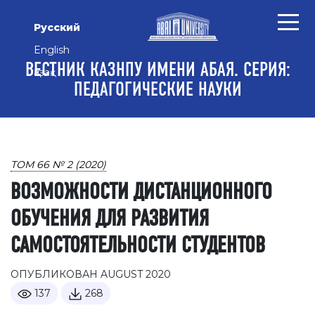
Перейти к основному контенту
Перейти к главному меню навигации
Перейти к нижнему колонтитулу сайта
Русский
English
ВЕСТНИК КАЗНПУ ИМЕНИ АБАЯ. СЕРИЯ:
Қазақ
ПЕДАГОГИЧЕСКИЕ НАУКИ
ТОМ 66 № 2 (2020)
ВОЗМОЖНОСТИ ДИСТАНЦИОННОГО
ОБУЧЕНИЯ ДЛЯ РАЗВИТИЯ
САМОСТОЯТЕЛЬНОСТИ СТУДЕНТОВ
ОПУБЛИКОВАН AUGUST 2020
137
268